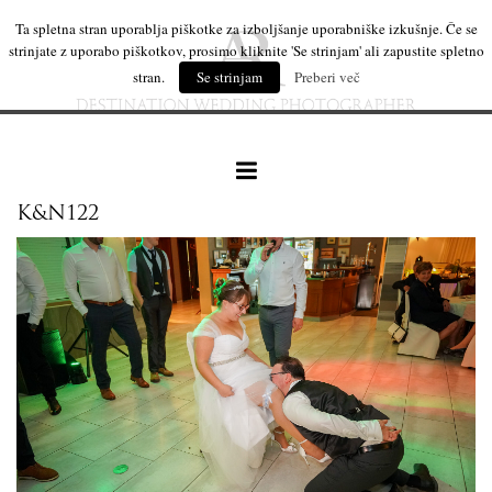
Ta spletna stran uporablja piškotke za izboljšanje uporabniške izkušnje. Če se
strinjate z uporabo piškotkov, prosimo kliknite 'Se strinjam' ali zapustite spletno
stran.
Se strinjam
Preberi več
K&N122
naše delo
leseni izdelki
mi