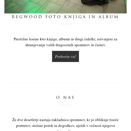
dnevnik
REGWOOD FOTO KNJIGA IN ALBUM
pišite nam
Prestižne lesene foto knjige, albumi in drugi izdelki, ustvarjeni za
shranjevanje vaših dragocenih spominov in čustev.
Preberite več
O NAS
Že dve desetletji nastaja zakladnica spominov, ki jo oblikuje tisoče
portretov, stotine porok in dogodkov, ujetih v večnost njegove