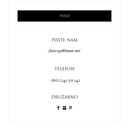
PIŠITE NAM
fotorega@amis.net
TELEFON
+386 (0)41-355 141
DRUŽABNO