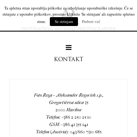
Ta spletna stran uporablja piškotke za izboljšanje uporabniške izkušnje. Če se
strinjate z uporabo piškotkov, prosimo kliknite 'Se strinjam' ali zapustite spletno
stran.
Se strinjam
Preberi več
KONTAKT
naše delo
Foto Rega – Aleksander Regoršek s.p.,
leseni izdelki
Gregorčičeva ulica 35
2000 Maribor
Telefon: +386 2 250 25 10
mi
GSM: +386 41 355 141
Telefon (Austria): 043/660 7310 685