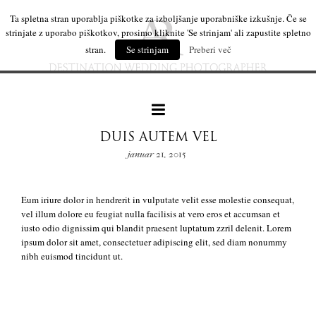
Ta spletna stran uporablja piškotke za izboljšanje uporabniške izkušnje. Če se
strinjate z uporabo piškotkov, prosimo kliknite 'Se strinjam' ali zapustite spletno
stran.
Se strinjam
Preberi več
DUIS AUTEM VEL
januar 21, 2015
naše delo
Eum iriure dolor in hendrerit in vulputate velit esse molestie consequat,
vel illum dolore eu feugiat nulla facilisis at vero eros et accumsan et
leseni izdelki
iusto odio dignissim qui blandit praesent luptatum zzril delenit. Lorem
ipsum dolor sit amet, consectetuer adipiscing elit, sed diam nonummy
nibh euismod tincidunt ut.
mi