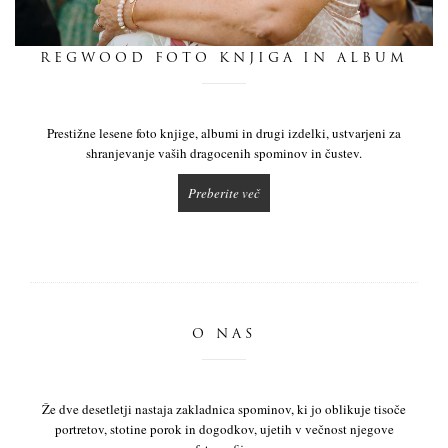
dnevnik
REGWOOD FOTO KNJIGA IN ALBUM
pišite nam
Prestižne lesene foto knjige, albumi in drugi izdelki, ustvarjeni za
shranjevanje vaših dragocenih spominov in čustev.
Preberite več
O NAS
Že dve desetletji nastaja zakladnica spominov, ki jo oblikuje tisoče
portretov, stotine porok in dogodkov, ujetih v večnost njegove