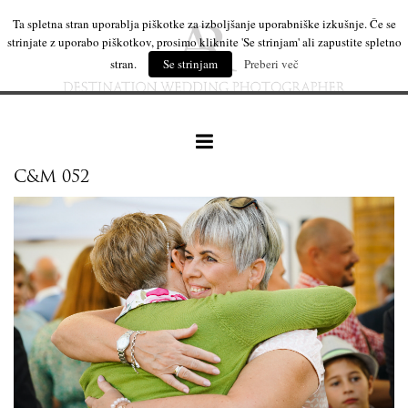
Ta spletna stran uporablja piškotke za izboljšanje uporabniške izkušnje. Če se
strinjate z uporabo piškotkov, prosimo kliknite 'Se strinjam' ali zapustite spletno
stran.
Se strinjam
Preberi več
C&M 052
naše delo
leseni izdelki
mi