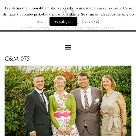
Ta spletna stran uporablja piškotke za izboljšanje uporabniške izkušnje. Če se
strinjate z uporabo piškotkov, prosimo kliknite 'Se strinjam' ali zapustite spletno
stran.
Se strinjam
Preberi več
C&M 075
naše delo
leseni izdelki
mi