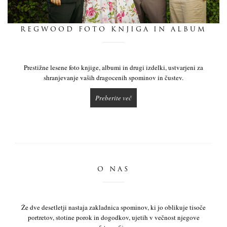
dnevnik
REGWOOD FOTO KNJIGA IN ALBUM
pišite nam
Prestižne lesene foto knjige, albumi in drugi izdelki, ustvarjeni za
shranjevanje vaših dragocenih spominov in čustev.
Preberite več
O NAS
Že dve desetletji nastaja zakladnica spominov, ki jo oblikuje tisoče
portretov, stotine porok in dogodkov, ujetih v večnost njegove