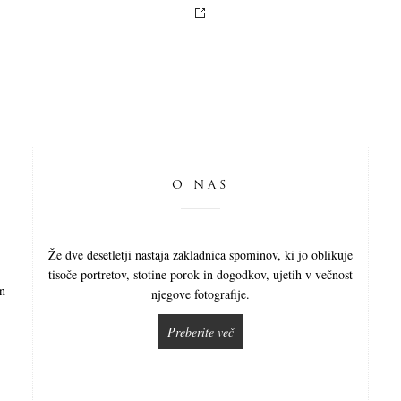
O NAS
Že dve desetletji nastaja zakladnica spominov, ki jo oblikuje
tisoče portretov, stotine porok in dogodkov, ujetih v večnost
in
njegove fotografije.
Preberite več