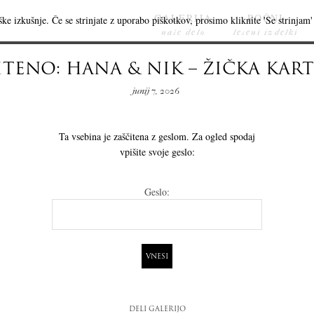
GALERIJA
ROČNI
ke izkušnje. Če se strinjate z uporabo piškotkov, prosimo kliknite 'Se strinjam' 
naše delo
leseni izdelki
ITENO: HANA & NIK – ŽIČKA KART
junij 7, 2026
Ta vsebina je zaščitena z geslom. Za ogled spodaj
vpišite svoje geslo:
Geslo:
DELI GALERIJO