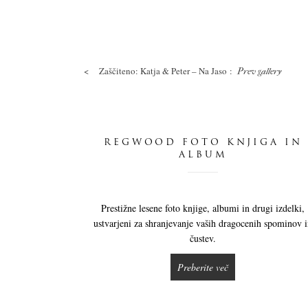
<
Zaščiteno: Katja & Peter – Na Jaso :
Prev gallery
REGWOOD FOTO KNJIGA IN
ALBUM
Prestižne lesene foto knjige, albumi in drugi izdelki,
ustvarjeni za shranjevanje vaših dragocenih spominov 
čustev.
Preberite več