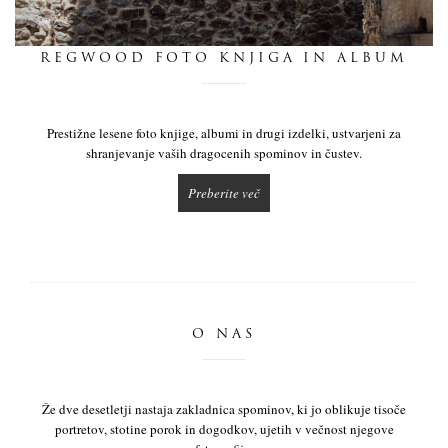
dnevnik
REGWOOD FOTO KNJIGA IN ALBUM
pišite nam
Prestižne lesene foto knjige, albumi in drugi izdelki, ustvarjeni za
shranjevanje vaših dragocenih spominov in čustev.
Preberite več
O NAS
Že dve desetletji nastaja zakladnica spominov, ki jo oblikuje tisoče
portretov, stotine porok in dogodkov, ujetih v večnost njegove