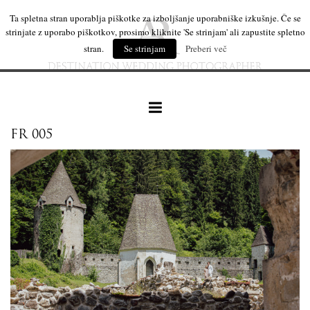
Ta spletna stran uporablja piškotke za izboljšanje uporabniške izkušnje. Če se
strinjate z uporabo piškotkov, prosimo kliknite 'Se strinjam' ali zapustite spletno
stran.
Se strinjam
Preberi več
FR 005
naše delo
leseni izdelki
mi