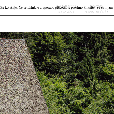
GALERIJA
ROČNI
ke izkušnje. Če se strinjate z uporabo piškotkov, prosimo kliknite 'Se strinjam' 
naše delo
leseni izdelki