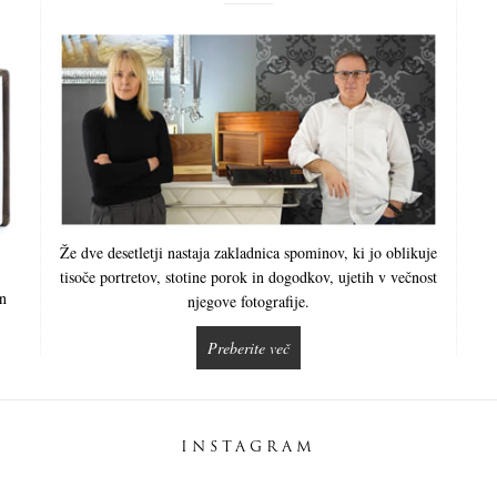
Že dve desetletji nastaja zakladnica spominov, ki jo oblikuje
tisoče portretov, stotine porok in dogodkov, ujetih v večnost
in
njegove fotografije.
Preberite več
INSTAGRAM