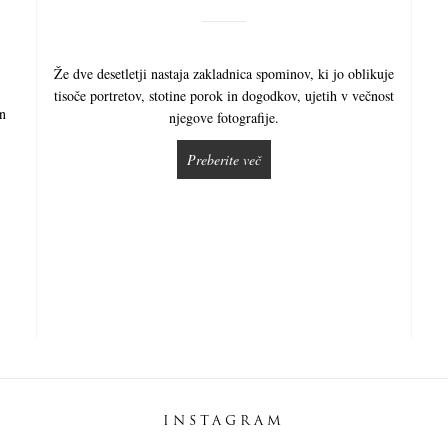
Že dve desetletji nastaja zakladnica spominov, ki jo oblikuje
tisoče portretov, stotine porok in dogodkov, ujetih v večnost
in
njegove fotografije.
Preberite več
INSTAGRAM