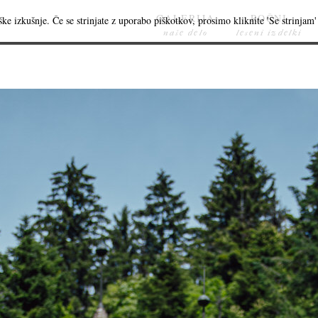
GALERIJA
ROČNI
ke izkušnje. Če se strinjate z uporabo piškotkov, prosimo kliknite 'Se strinjam' 
naše delo
leseni izdelki