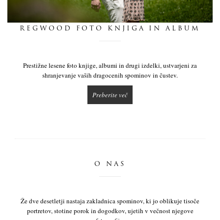
dnevnik
REGWOOD FOTO KNJIGA IN ALBUM
pišite nam
Prestižne lesene foto knjige, albumi in drugi izdelki, ustvarjeni za
shranjevanje vaših dragocenih spominov in čustev.
Preberite več
O NAS
Že dve desetletji nastaja zakladnica spominov, ki jo oblikuje tisoče
portretov, stotine porok in dogodkov, ujetih v večnost njegove