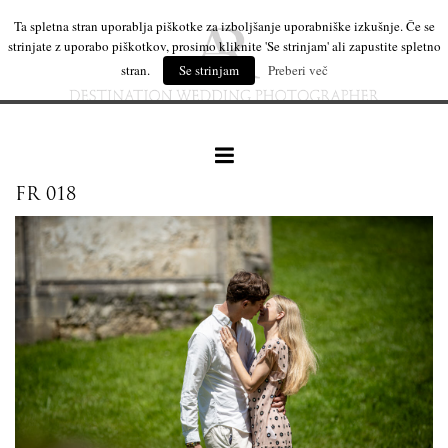
Ta spletna stran uporablja piškotke za izboljšanje uporabniške izkušnje. Če se
strinjate z uporabo piškotkov, prosimo kliknite 'Se strinjam' ali zapustite spletno
stran.
Se strinjam
Preberi več
FR 018
naše delo
leseni izdelki
mi