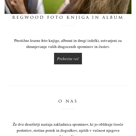
dnevnik
REGWOOD FOTO KNJIGA IN ALBUM
pišite nam
Prestižne lesene foto knjige, albumi in drugi izdelki, ustvarjeni za
shranjevanje vaših dragocenih spominov in čustev.
Preberite več
O NAS
Že dve desetletji nastaja zakladnica spominov, ki jo oblikuje tisoče
portretov, stotine porok in dogodkov, ujetih v večnost njegove