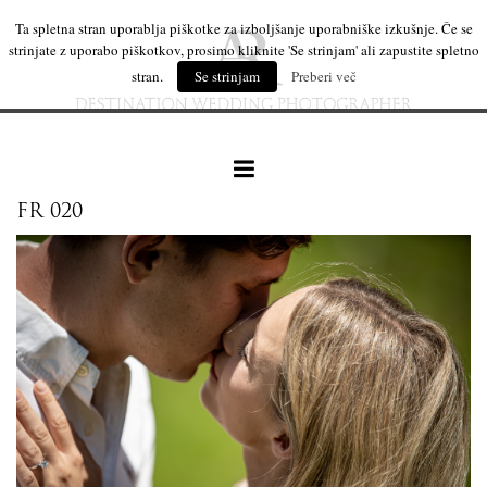
Ta spletna stran uporablja piškotke za izboljšanje uporabniške izkušnje. Če se
strinjate z uporabo piškotkov, prosimo kliknite 'Se strinjam' ali zapustite spletno
stran.
Se strinjam
Preberi več
FR 020
naše delo
leseni izdelki
mi