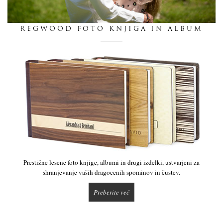
dnevnik
REGWOOD FOTO KNJIGA IN ALBUM
pišite nam
Prestižne lesene foto knjige, albumi in drugi izdelki, ustvarjeni za
shranjevanje vaših dragocenih spominov in čustev.
Preberite več