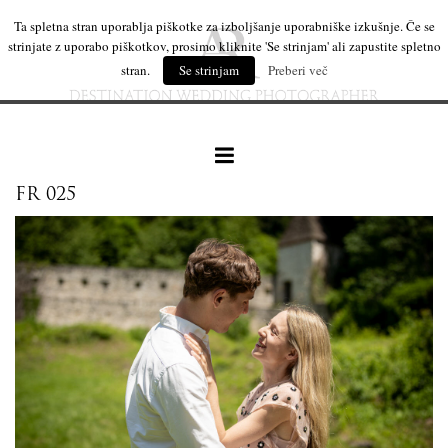
Ta spletna stran uporablja piškotke za izboljšanje uporabniške izkušnje. Če se
strinjate z uporabo piškotkov, prosimo kliknite 'Se strinjam' ali zapustite spletno
stran.
Se strinjam
Preberi več
FR 025
naše delo
leseni izdelki
mi