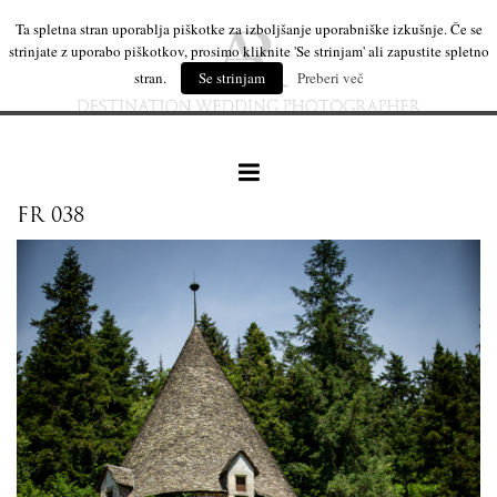
Ta spletna stran uporablja piškotke za izboljšanje uporabniške izkušnje. Če se
strinjate z uporabo piškotkov, prosimo kliknite 'Se strinjam' ali zapustite spletno
stran.
Se strinjam
Preberi več
FR 038
naše delo
leseni izdelki
mi