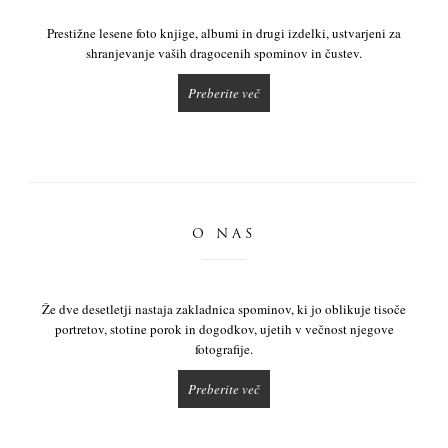
Prestižne lesene foto knjige, albumi in drugi izdelki, ustvarjeni za
shranjevanje vaših dragocenih spominov in čustev.
Preberite več
O NAS
Že dve desetletji nastaja zakladnica spominov, ki jo oblikuje tisoče
portretov, stotine porok in dogodkov, ujetih v večnost njegove
fotografije.
Preberite več