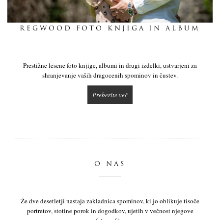
dnevnik
REGWOOD FOTO KNJIGA IN ALBUM
pišite nam
Prestižne lesene foto knjige, albumi in drugi izdelki, ustvarjeni za
shranjevanje vaših dragocenih spominov in čustev.
Preberite več
O NAS
Že dve desetletji nastaja zakladnica spominov, ki jo oblikuje tisoče
portretov, stotine porok in dogodkov, ujetih v večnost njegove