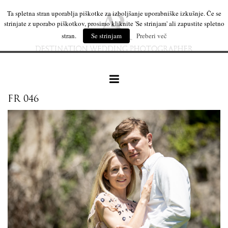
Ta spletna stran uporablja piškotke za izboljšanje uporabniške izkušnje. Če se
strinjate z uporabo piškotkov, prosimo kliknite 'Se strinjam' ali zapustite spletno
stran.
Se strinjam
Preberi več
FR 046
naše delo
leseni izdelki
mi