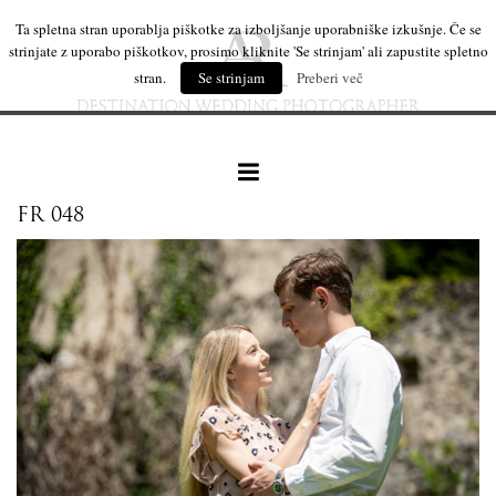
Ta spletna stran uporablja piškotke za izboljšanje uporabniške izkušnje. Če se
strinjate z uporabo piškotkov, prosimo kliknite 'Se strinjam' ali zapustite spletno
stran.
Se strinjam
Preberi več
FR 048
naše delo
leseni izdelki
mi