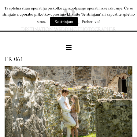
Ta spletna stran uporablja piškotke za izboljšanje uporabniške izkušnje. Če se
strinjate z uporabo piškotkov, prosimo kliknite 'Se strinjam' ali zapustite spletno
stran.
Se strinjam
Preberi več
FR 061
naše delo
leseni izdelki
mi