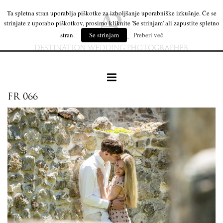
Ta spletna stran uporablja piškotke za izboljšanje uporabniške izkušnje. Če se
strinjate z uporabo piškotkov, prosimo kliknite 'Se strinjam' ali zapustite spletno
stran.
Se strinjam
Preberi več
FR 066
naše delo
leseni izdelki
mi