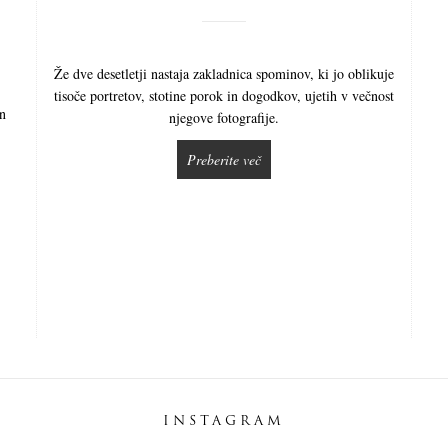
Že dve desetletji nastaja zakladnica spominov, ki jo oblikuje
tisoče portretov, stotine porok in dogodkov, ujetih v večnost
in
njegove fotografije.
Preberite več
INSTAGRAM