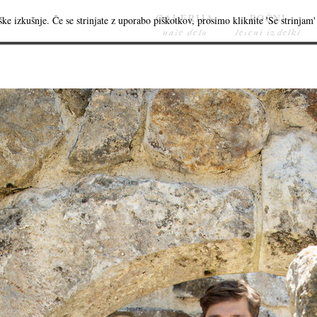
GALERIJA
ROČNI
ke izkušnje. Če se strinjate z uporabo piškotkov, prosimo kliknite 'Se strinjam' 
naše delo
leseni izdelki