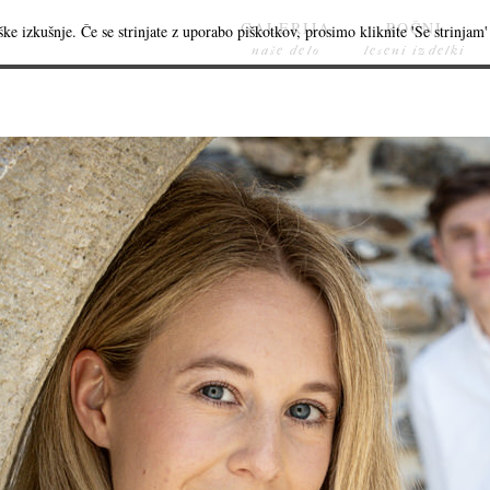
GALERIJA
ROČNI
ke izkušnje. Če se strinjate z uporabo piškotkov, prosimo kliknite 'Se strinjam' 
naše delo
leseni izdelki