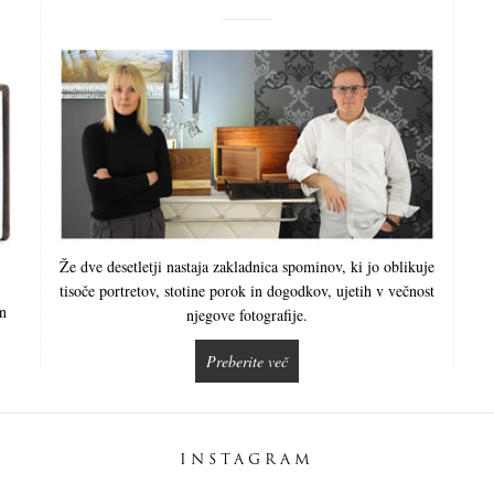
Že dve desetletji nastaja zakladnica spominov, ki jo oblikuje
tisoče portretov, stotine porok in dogodkov, ujetih v večnost
in
njegove fotografije.
Preberite več
INSTAGRAM