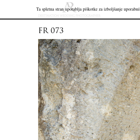
Ta spletna stran uporablja piškotke za izboljšanje uporabniš
FR 073