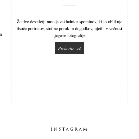
Že dve desetletji nastaja zakladnica spominov, ki jo oblikuje
tisoče portretov, stotine porok in dogodkov, ujetih v večnost
in
njegove fotografije.
Preberite več
INSTAGRAM