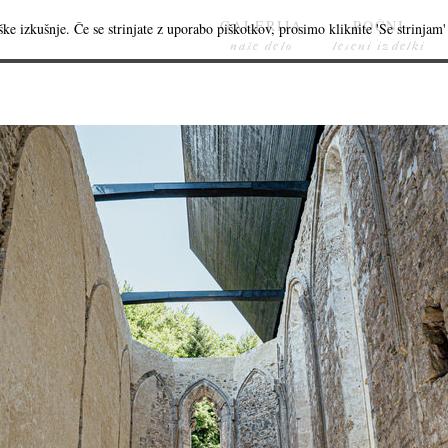
GALERIJA
ROČNI
ke izkušnje. Če se strinjate z uporabo piškotkov, prosimo kliknite 'Se strinjam' 
naše delo
leseni izdelki