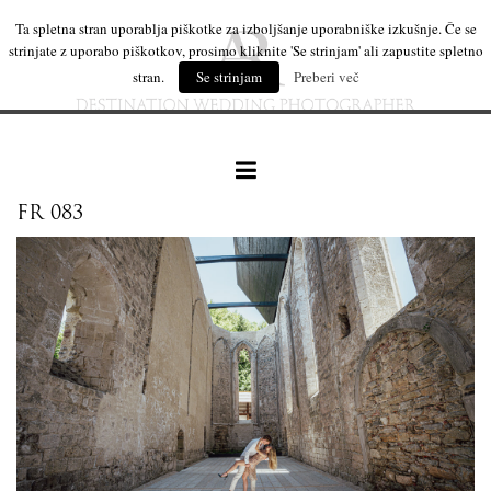
Ta spletna stran uporablja piškotke za izboljšanje uporabniške izkušnje. Če se
strinjate z uporabo piškotkov, prosimo kliknite 'Se strinjam' ali zapustite spletno
stran.
Se strinjam
Preberi več
FR 083
naše delo
leseni izdelki
mi