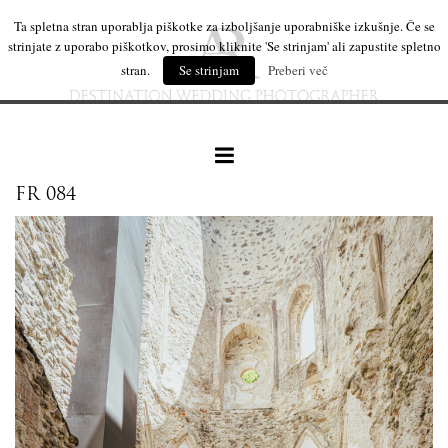
Ta spletna stran uporablja piškotke za izboljšanje uporabniške izkušnje. Če se
strinjate z uporabo piškotkov, prosimo kliknite 'Se strinjam' ali zapustite spletno
stran.
Se strinjam
Preberi več
FR 084
naše delo
leseni izdelki
mi