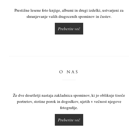
Prestižne lesene foto knjige, albumi in drugi izdelki, ustvarjeni za
shranjevanje vaših dragocenih spominov in čustev.
Preberite več
O NAS
Že dve desetletji nastaja zakladnica spominov, ki jo oblikuje tisoče
portretov, stotine porok in dogodkov, ujetih v večnost njegove
fotografije.
Preberite več