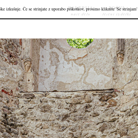
GALERIJA
ROČNI
ke izkušnje. Če se strinjate z uporabo piškotkov, prosimo kliknite 'Se strinjam' 
naše delo
leseni izdelki