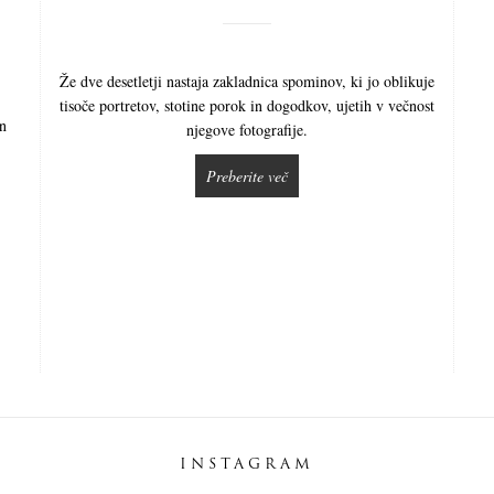
Že dve desetletji nastaja zakladnica spominov, ki jo oblikuje
tisoče portretov, stotine porok in dogodkov, ujetih v večnost
in
njegove fotografije.
Preberite več
INSTAGRAM