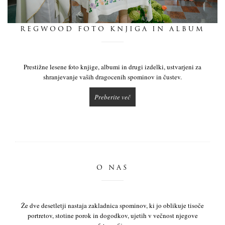
dnevnik
REGWOOD FOTO KNJIGA IN ALBUM
pišite nam
Prestižne lesene foto knjige, albumi in drugi izdelki, ustvarjeni za
shranjevanje vaših dragocenih spominov in čustev.
Preberite več
O NAS
Že dve desetletji nastaja zakladnica spominov, ki jo oblikuje tisoče
portretov, stotine porok in dogodkov, ujetih v večnost njegove