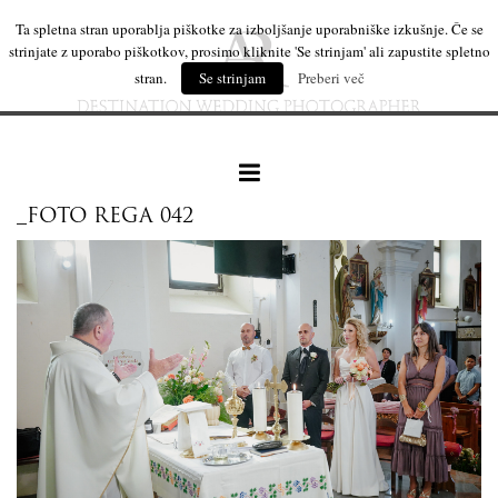
Ta spletna stran uporablja piškotke za izboljšanje uporabniške izkušnje. Če se
strinjate z uporabo piškotkov, prosimo kliknite 'Se strinjam' ali zapustite spletno
stran.
Se strinjam
Preberi več
_FOTO REGA 042
naše delo
leseni izdelki
mi