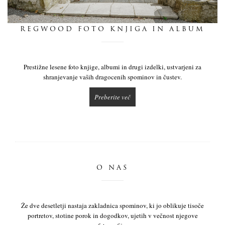
dnevnik
REGWOOD FOTO KNJIGA IN ALBUM
pišite nam
Prestižne lesene foto knjige, albumi in drugi izdelki, ustvarjeni za
shranjevanje vaših dragocenih spominov in čustev.
Preberite več
O NAS
Že dve desetletji nastaja zakladnica spominov, ki jo oblikuje tisoče
portretov, stotine porok in dogodkov, ujetih v večnost njegove