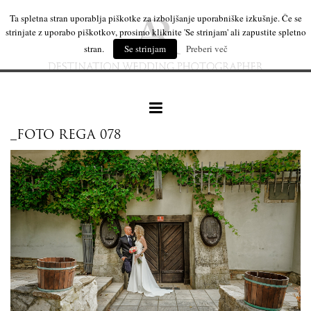
Ta spletna stran uporablja piškotke za izboljšanje uporabniške izkušnje. Če se
strinjate z uporabo piškotkov, prosimo kliknite 'Se strinjam' ali zapustite spletno
stran.
Se strinjam
Preberi več
_FOTO REGA 078
naše delo
leseni izdelki
mi