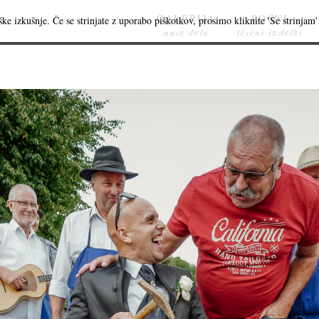
GALERIJA
ROČNI
ke izkušnje. Če se strinjate z uporabo piškotkov, prosimo kliknite 'Se strinjam' 
naše delo
leseni izdelki