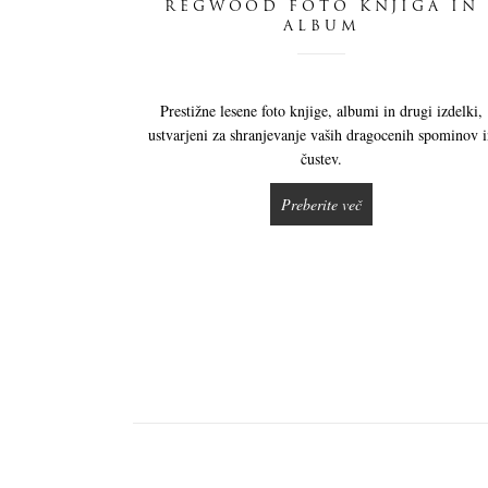
REGWOOD FOTO KNJIGA IN
ALBUM
Prestižne lesene foto knjige, albumi in drugi izdelki,
ustvarjeni za shranjevanje vaših dragocenih spominov 
čustev.
Preberite več