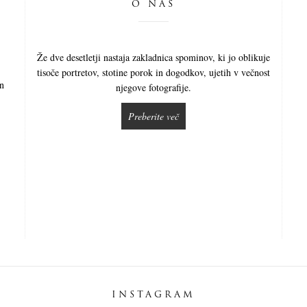
O NAS
Že dve desetletji nastaja zakladnica spominov, ki jo oblikuje
tisoče portretov, stotine porok in dogodkov, ujetih v večnost
in
njegove fotografije.
Preberite več
INSTAGRAM