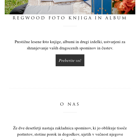
dnevnik
REGWOOD FOTO KNJIGA IN ALBUM
pišite nam
Prestižne lesene foto knjige, albumi in drugi izdelki, ustvarjeni za
shranjevanje vaših dragocenih spominov in čustev.
Preberite več
O NAS
Že dve desetletji nastaja zakladnica spominov, ki jo oblikuje tisoče
portretov, stotine porok in dogodkov, ujetih v večnost njegove