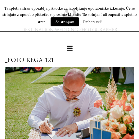
Ta spletna stran uporablja piškotke za izboljšanje uporabniške izkušnje. Če se
strinjate z uporabo piškotkov, prosimo kliknite 'Se strinjam' ali zapustite spletno
stran.
Se strinjam
Preberi več
_FOTO REGA 121
naše delo
leseni izdelki
mi