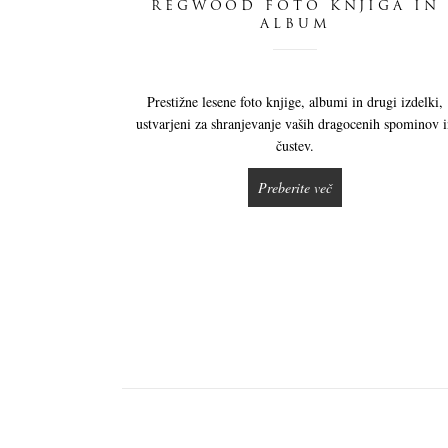
REGWOOD FOTO KNJIGA IN
ALBUM
Prestižne lesene foto knjige, albumi in drugi izdelki,
ustvarjeni za shranjevanje vaših dragocenih spominov 
čustev.
Preberite več