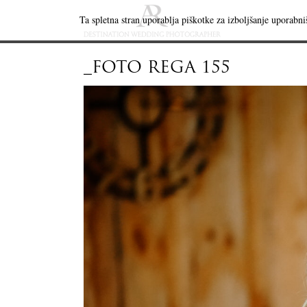
Ta spletna stran uporablja piškotke za izboljšanje uporabniš
_FOTO REGA 155