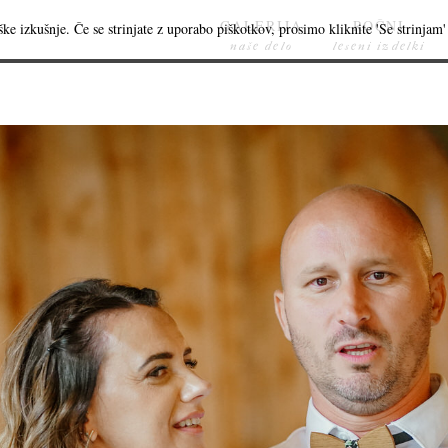
GALERIJA
ROČNI
ke izkušnje. Če se strinjate z uporabo piškotkov, prosimo kliknite 'Se strinjam' 
naše delo
leseni izdelki