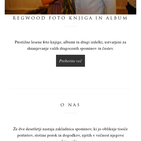
dnevnik
REGWOOD FOTO KNJIGA IN ALBUM
pišite nam
Prestižne lesene foto knjige, albumi in drugi izdelki, ustvarjeni za
shranjevanje vaših dragocenih spominov in čustev.
Preberite več
O NAS
Že dve desetletji nastaja zakladnica spominov, ki jo oblikuje tisoče
portretov, stotine porok in dogodkov, ujetih v večnost njegove