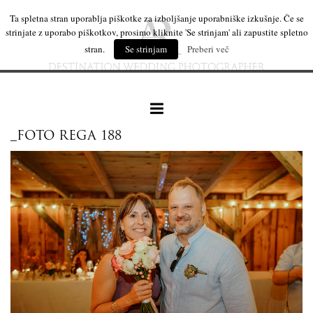
Ta spletna stran uporablja piškotke za izboljšanje uporabniške izkušnje. Če se
strinjate z uporabo piškotkov, prosimo kliknite 'Se strinjam' ali zapustite spletno
stran.
Se strinjam
Preberi več
_FOTO REGA 188
naše delo
leseni izdelki
mi