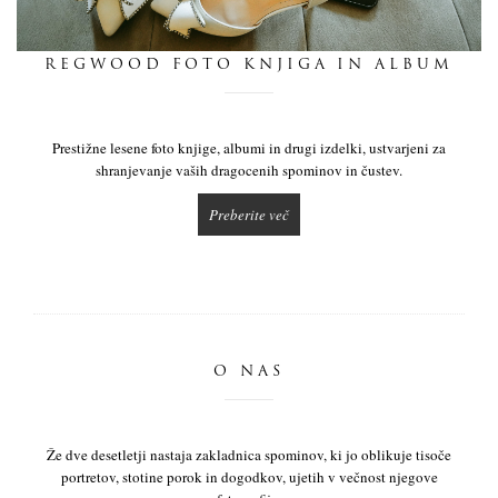
dnevnik
REGWOOD FOTO KNJIGA IN ALBUM
pišite nam
Prestižne lesene foto knjige, albumi in drugi izdelki, ustvarjeni za
shranjevanje vaših dragocenih spominov in čustev.
Preberite več
O NAS
Že dve desetletji nastaja zakladnica spominov, ki jo oblikuje tisoče
portretov, stotine porok in dogodkov, ujetih v večnost njegove