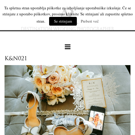
Ta spletna stran uporablja piškotke za izboljšanje uporabniške izkušnje. Če se
strinjate z uporabo piškotkov, prosimo kliknite 'Se strinjam' ali zapustite spletno
stran.
Se strinjam
Preberi več
K&N021
naše delo
leseni izdelki
mi