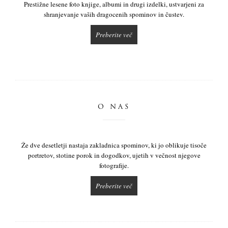
Prestižne lesene foto knjige, albumi in drugi izdelki, ustvarjeni za
shranjevanje vaših dragocenih spominov in čustev.
Preberite več
O NAS
Že dve desetletji nastaja zakladnica spominov, ki jo oblikuje tisoče
portretov, stotine porok in dogodkov, ujetih v večnost njegove
fotografije.
Preberite več