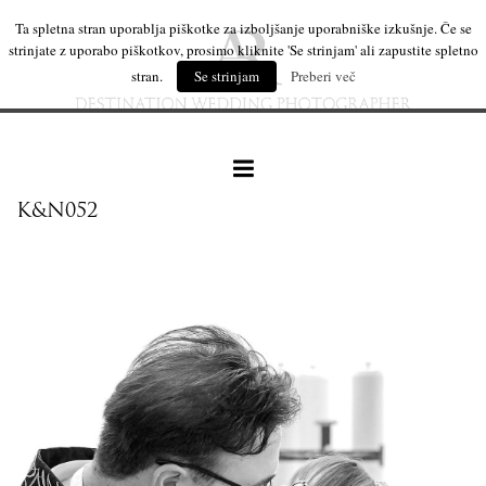
Ta spletna stran uporablja piškotke za izboljšanje uporabniške izkušnje. Če se
strinjate z uporabo piškotkov, prosimo kliknite 'Se strinjam' ali zapustite spletno
stran.
Se strinjam
Preberi več
K&N052
naše delo
leseni izdelki
mi