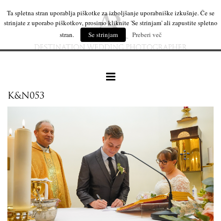
Ta spletna stran uporablja piškotke za izboljšanje uporabniške izkušnje. Če se
strinjate z uporabo piškotkov, prosimo kliknite 'Se strinjam' ali zapustite spletno
stran.
Se strinjam
Preberi več
K&N053
naše delo
leseni izdelki
mi