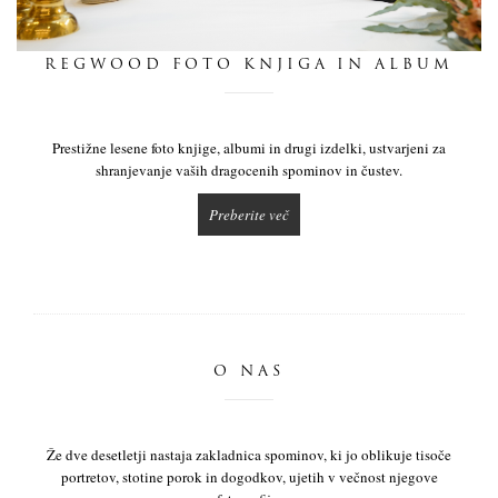
dnevnik
REGWOOD FOTO KNJIGA IN ALBUM
pišite nam
Prestižne lesene foto knjige, albumi in drugi izdelki, ustvarjeni za
shranjevanje vaših dragocenih spominov in čustev.
Preberite več
O NAS
Že dve desetletji nastaja zakladnica spominov, ki jo oblikuje tisoče
portretov, stotine porok in dogodkov, ujetih v večnost njegove