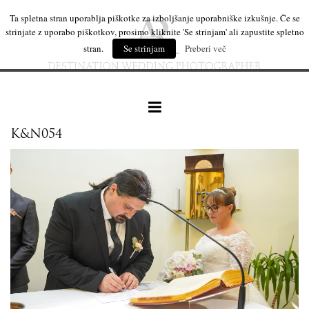
Ta spletna stran uporablja piškotke za izboljšanje uporabniške izkušnje. Če se
strinjate z uporabo piškotkov, prosimo kliknite 'Se strinjam' ali zapustite spletno
stran.
Se strinjam
Preberi več
K&N054
naše delo
leseni izdelki
mi