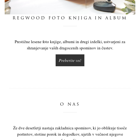
dnevnik
REGWOOD FOTO KNJIGA IN ALBUM
pišite nam
Prestižne lesene foto knjige, albumi in drugi izdelki, ustvarjeni za
shranjevanje vaših dragocenih spominov in čustev.
Preberite več
O NAS
Že dve desetletji nastaja zakladnica spominov, ki jo oblikuje tisoče
portretov, stotine porok in dogodkov, ujetih v večnost njegove