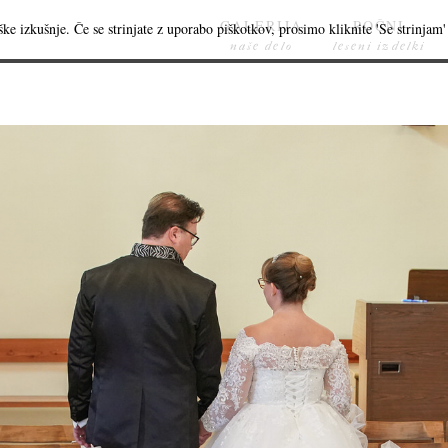
GALERIJA
ROČNI
ke izkušnje. Če se strinjate z uporabo piškotkov, prosimo kliknite 'Se strinjam' 
naše delo
leseni izdelki