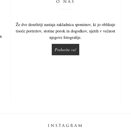
O NAS
Že dve desetletji nastaja zakladnica spominov, ki jo oblikuje
tisoče portretov, stotine porok in dogodkov, ujetih v večnost
in
njegove fotografije.
Preberite več
INSTAGRAM