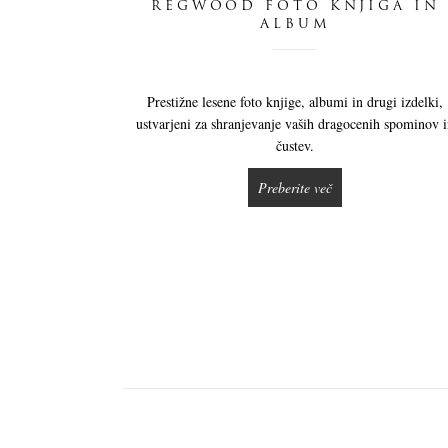
REGWOOD FOTO KNJIGA IN
ALBUM
Prestižne lesene foto knjige, albumi in drugi izdelki,
ustvarjeni za shranjevanje vaših dragocenih spominov 
čustev.
Preberite več