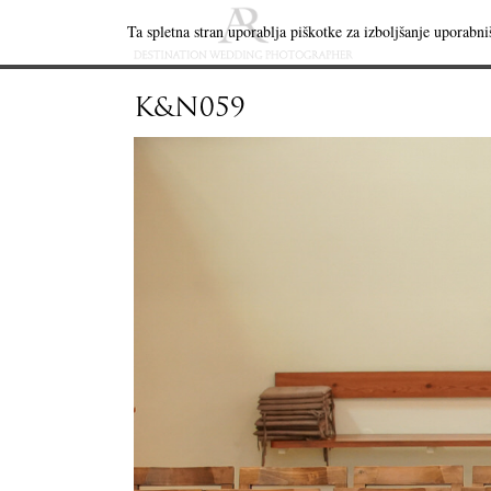
Ta spletna stran uporablja piškotke za izboljšanje uporabniš
K&N059