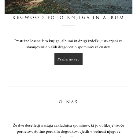
dnevnik
REGWOOD FOTO KNJIGA IN ALBUM
pišite nam
Prestižne lesene foto knjige, albumi in drugi izdelki, ustvarjeni za
shranjevanje vaših dragocenih spominov in čustev.
Preberite več
O NAS
Že dve desetletji nastaja zakladnica spominov, ki jo oblikuje tisoče
portretov, stotine porok in dogodkov, ujetih v večnost njegove