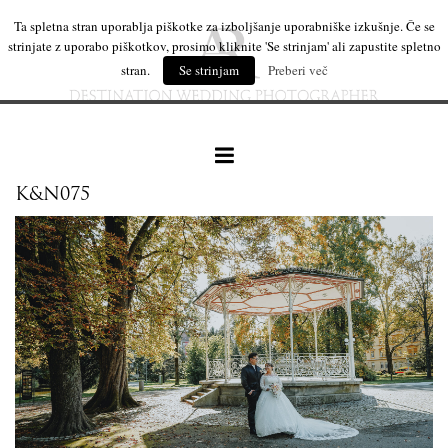
Ta spletna stran uporablja piškotke za izboljšanje uporabniške izkušnje. Če se
strinjate z uporabo piškotkov, prosimo kliknite 'Se strinjam' ali zapustite spletno
stran.
Se strinjam
Preberi več
K&N075
naše delo
leseni izdelki
mi