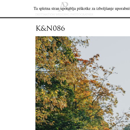
Ta spletna stran uporablja piškotke za izboljšanje uporabniš
K&N086