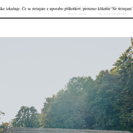
GALERIJA
ROČNI
ke izkušnje. Če se strinjate z uporabo piškotkov, prosimo kliknite 'Se strinjam' 
naše delo
leseni izdelki