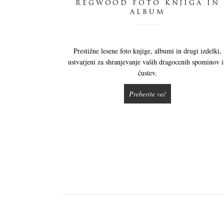
REGWOOD FOTO KNJIGA IN
ALBUM
Prestižne lesene foto knjige, albumi in drugi izdelki,
ustvarjeni za shranjevanje vaših dragocenih spominov 
čustev.
Preberite več