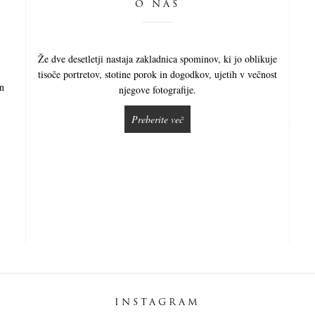
O NAS
Že dve desetletji nastaja zakladnica spominov, ki jo oblikuje
tisoče portretov, stotine porok in dogodkov, ujetih v večnost
in
njegove fotografije.
Preberite več
INSTAGRAM