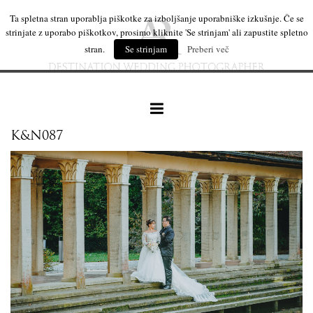
Ta spletna stran uporablja piškotke za izboljšanje uporabniške izkušnje. Če se
strinjate z uporabo piškotkov, prosimo kliknite 'Se strinjam' ali zapustite spletno
stran.
Se strinjam
Preberi več
K&N087
naše delo
leseni izdelki
mi