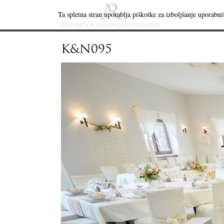
Ta spletna stran uporablja piškotke za izboljšanje uporabniš
K&N095