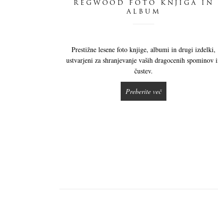
REGWOOD FOTO KNJIGA IN
ALBUM
Prestižne lesene foto knjige, albumi in drugi izdelki,
ustvarjeni za shranjevanje vaših dragocenih spominov 
čustev.
Preberite več