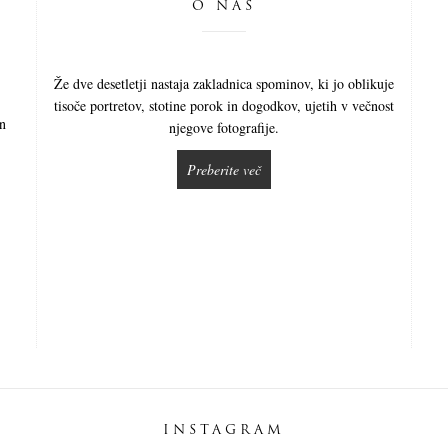
O NAS
Že dve desetletji nastaja zakladnica spominov, ki jo oblikuje
tisoče portretov, stotine porok in dogodkov, ujetih v večnost
in
njegove fotografije.
Preberite več
INSTAGRAM