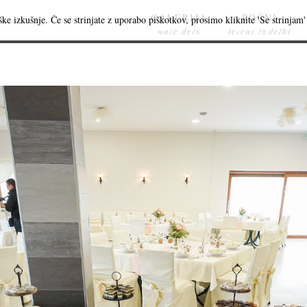
GALERIJA
ROČNI
ke izkušnje. Če se strinjate z uporabo piškotkov, prosimo kliknite 'Se strinjam' 
naše delo
leseni izdelki