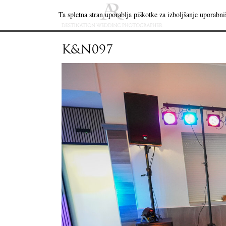
Ta spletna stran uporablja piškotke za izboljšanje uporabniš
K&N097