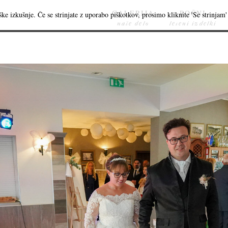
GALERIJA
ROČNI
ke izkušnje. Če se strinjate z uporabo piškotkov, prosimo kliknite 'Se strinjam' 
naše delo
leseni izdelki