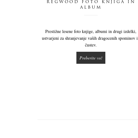
REGWOOD FOTO KNJIGA IN
ALBUM
Prestižne lesene foto knjige, albumi in drugi izdelki,
ustvarjeni za shranjevanje vaših dragocenih spominov 
čustev.
Preberite več