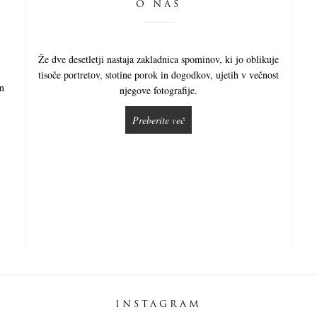
O NAS
Že dve desetletji nastaja zakladnica spominov, ki jo oblikuje
tisoče portretov, stotine porok in dogodkov, ujetih v večnost
in
njegove fotografije.
Preberite več
INSTAGRAM