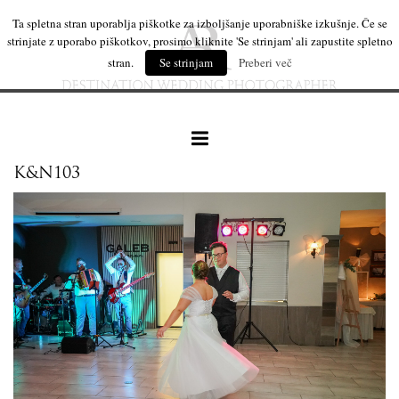
Ta spletna stran uporablja piškotke za izboljšanje uporabniške izkušnje. Če se
strinjate z uporabo piškotkov, prosimo kliknite 'Se strinjam' ali zapustite spletno
stran.
Se strinjam
Preberi več
K&N103
naše delo
leseni izdelki
mi