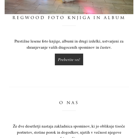
dnevnik
REGWOOD FOTO KNJIGA IN ALBUM
pišite nam
Prestižne lesene foto knjige, albumi in drugi izdelki, ustvarjeni za
shranjevanje vaših dragocenih spominov in čustev.
Preberite več
O NAS
Že dve desetletji nastaja zakladnica spominov, ki jo oblikuje tisoče
portretov, stotine porok in dogodkov, ujetih v večnost njegove