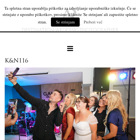
Ta spletna stran uporablja piškotke za izboljšanje uporabniške izkušnje. Če se
strinjate z uporabo piškotkov, prosimo kliknite 'Se strinjam' ali zapustite spletno
stran.
Se strinjam
Preberi več
K&N116
naše delo
leseni izdelki
mi