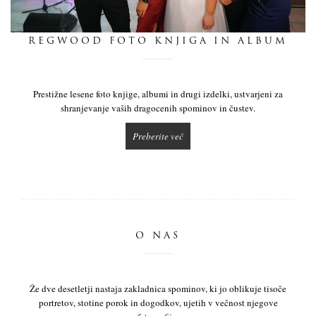
dnevnik
REGWOOD FOTO KNJIGA IN ALBUM
pišite nam
Prestižne lesene foto knjige, albumi in drugi izdelki, ustvarjeni za
shranjevanje vaših dragocenih spominov in čustev.
Preberite več
O NAS
Že dve desetletji nastaja zakladnica spominov, ki jo oblikuje tisoče
portretov, stotine porok in dogodkov, ujetih v večnost njegove