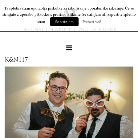
Ta spletna stran uporablja piškotke za izboljšanje uporabniške izkušnje. Če se
strinjate z uporabo piškotkov, prosimo kliknite 'Se strinjam' ali zapustite spletno
stran.
Se strinjam
Preberi več
K&N117
naše delo
leseni izdelki
mi