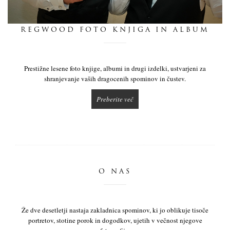
dnevnik
REGWOOD FOTO KNJIGA IN ALBUM
pišite nam
Prestižne lesene foto knjige, albumi in drugi izdelki, ustvarjeni za
shranjevanje vaših dragocenih spominov in čustev.
Preberite več
O NAS
Že dve desetletji nastaja zakladnica spominov, ki jo oblikuje tisoče
portretov, stotine porok in dogodkov, ujetih v večnost njegove