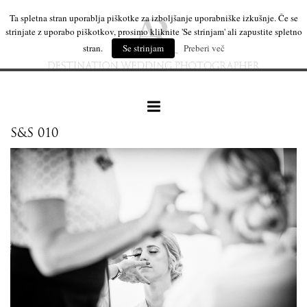
Ta spletna stran uporablja piškotke za izboljšanje uporabniške izkušnje. Če se
strinjate z uporabo piškotkov, prosimo kliknite 'Se strinjam' ali zapustite spletno
stran.
Se strinjam
Preberi več
S&S 010
naše delo
leseni izdelki
mi