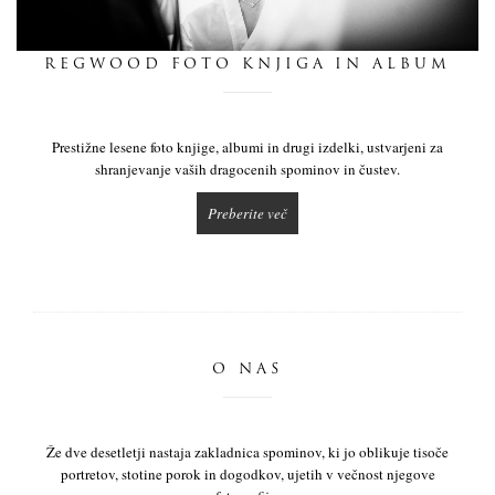
dnevnik
REGWOOD FOTO KNJIGA IN ALBUM
pišite nam
Prestižne lesene foto knjige, albumi in drugi izdelki, ustvarjeni za
shranjevanje vaših dragocenih spominov in čustev.
Preberite več
O NAS
Že dve desetletji nastaja zakladnica spominov, ki jo oblikuje tisoče
portretov, stotine porok in dogodkov, ujetih v večnost njegove