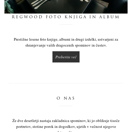
dnevnik
REGWOOD FOTO KNJIGA IN ALBUM
pišite nam
Prestižne lesene foto knjige, albumi in drugi izdelki, ustvarjeni za
shranjevanje vaših dragocenih spominov in čustev.
Preberite več
O NAS
Že dve desetletji nastaja zakladnica spominov, ki jo oblikuje tisoče
portretov, stotine porok in dogodkov, ujetih v večnost njegove