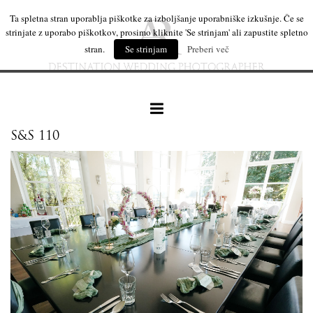
Ta spletna stran uporablja piškotke za izboljšanje uporabniške izkušnje. Če se
strinjate z uporabo piškotkov, prosimo kliknite 'Se strinjam' ali zapustite spletno
stran.
Se strinjam
Preberi več
S&S 110
naše delo
leseni izdelki
mi