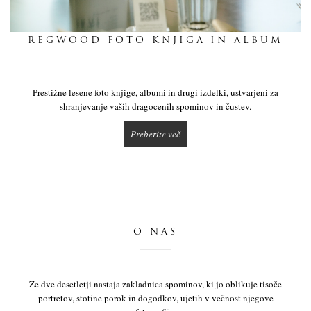
dnevnik
REGWOOD FOTO KNJIGA IN ALBUM
pišite nam
Prestižne lesene foto knjige, albumi in drugi izdelki, ustvarjeni za
shranjevanje vaših dragocenih spominov in čustev.
Preberite več
O NAS
Že dve desetletji nastaja zakladnica spominov, ki jo oblikuje tisoče
portretov, stotine porok in dogodkov, ujetih v večnost njegove