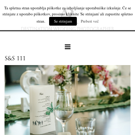
Ta spletna stran uporablja piškotke za izboljšanje uporabniške izkušnje. Če se
strinjate z uporabo piškotkov, prosimo kliknite 'Se strinjam' ali zapustite spletno
stran.
Se strinjam
Preberi več
S&S 111
naše delo
leseni izdelki
mi