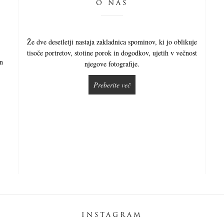
O NAS
Že dve desetletji nastaja zakladnica spominov, ki jo oblikuje
tisoče portretov, stotine porok in dogodkov, ujetih v večnost
in
njegove fotografije.
Preberite več
INSTAGRAM