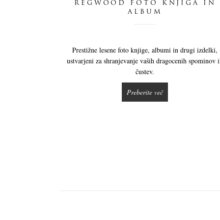
REGWOOD FOTO KNJIGA IN
ALBUM
Prestižne lesene foto knjige, albumi in drugi izdelki,
ustvarjeni za shranjevanje vaših dragocenih spominov 
čustev.
Preberite več