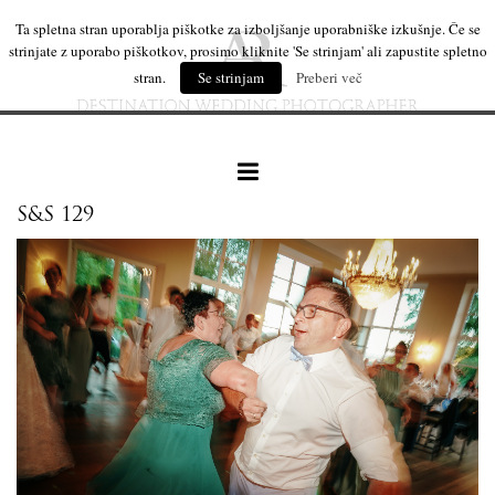
Ta spletna stran uporablja piškotke za izboljšanje uporabniške izkušnje. Če se
strinjate z uporabo piškotkov, prosimo kliknite 'Se strinjam' ali zapustite spletno
stran.
Se strinjam
Preberi več
S&S 129
naše delo
leseni izdelki
mi