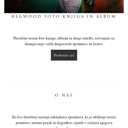
dnevnik
REGWOOD FOTO KNJIGA IN ALBUM
pišite nam
Prestižne lesene foto knjige, albumi in drugi izdelki, ustvarjeni za
shranjevanje vaših dragocenih spominov in čustev.
Preberite več
O NAS
Že dve desetletji nastaja zakladnica spominov, ki jo oblikuje tisoče
portretov, stotine porok in dogodkov, ujetih v večnost njegove