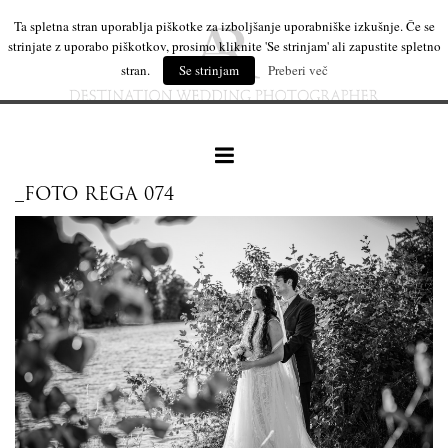
Ta spletna stran uporablja piškotke za izboljšanje uporabniške izkušnje. Če se
strinjate z uporabo piškotkov, prosimo kliknite 'Se strinjam' ali zapustite spletno
stran.
Se strinjam
Preberi več
_FOTO REGA 074
naše delo
leseni izdelki
mi