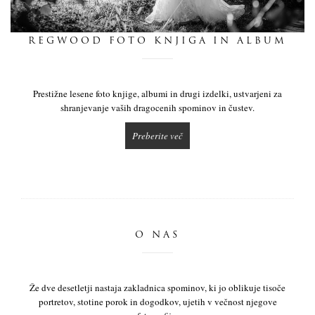
dnevnik
REGWOOD FOTO KNJIGA IN ALBUM
pišite nam
Prestižne lesene foto knjige, albumi in drugi izdelki, ustvarjeni za
shranjevanje vaših dragocenih spominov in čustev.
Preberite več
O NAS
Že dve desetletji nastaja zakladnica spominov, ki jo oblikuje tisoče
portretov, stotine porok in dogodkov, ujetih v večnost njegove