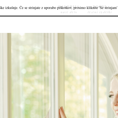
GALERIJA
ROČNI
ke izkušnje. Če se strinjate z uporabo piškotkov, prosimo kliknite 'Se strinjam' 
naše delo
leseni izdelki