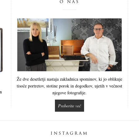
O NAS
Že dve desetletji nastaja zakladnica spominov, ki jo oblikuje
tisoče portretov, stotine porok in dogodkov, ujetih v večnost
in
njegove fotografije.
Preberite več
INSTAGRAM