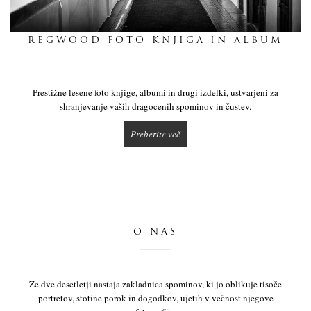
dnevnik
REGWOOD FOTO KNJIGA IN ALBUM
pišite nam
Prestižne lesene foto knjige, albumi in drugi izdelki, ustvarjeni za
shranjevanje vaših dragocenih spominov in čustev.
Preberite več
O NAS
Že dve desetletji nastaja zakladnica spominov, ki jo oblikuje tisoče
portretov, stotine porok in dogodkov, ujetih v večnost njegove