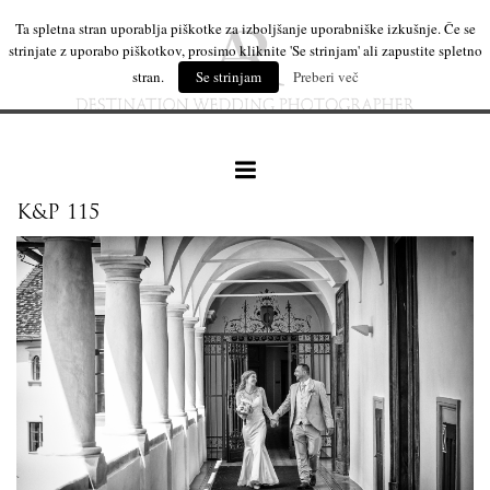
Ta spletna stran uporablja piškotke za izboljšanje uporabniške izkušnje. Če se
strinjate z uporabo piškotkov, prosimo kliknite 'Se strinjam' ali zapustite spletno
stran.
Se strinjam
Preberi več
K&P 115
naše delo
leseni izdelki
mi